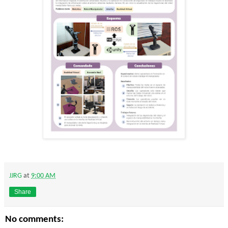
JJRG
at
9:00 AM
Share
No comments: