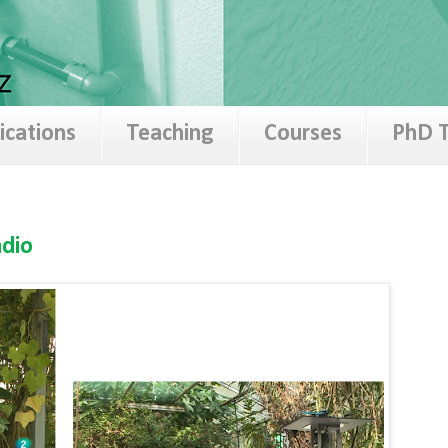
ications
Teaching
Courses
PhD T
adio