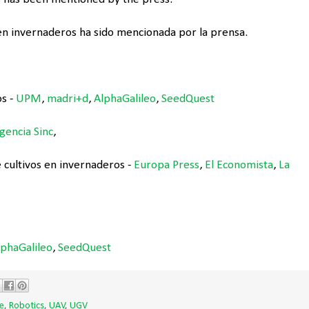
en invernaderos ha sido mencionada por la prensa.
os -
UPM
,
madri+d
,
AlphaGalileo
,
SeedQuest
gencia Sinc
,
 cultivos en invernaderos -
Europa Press
,
El Economista
,
La
lphaGalileo
,
SeedQuest
e
,
Robotics
,
UAV
,
UGV