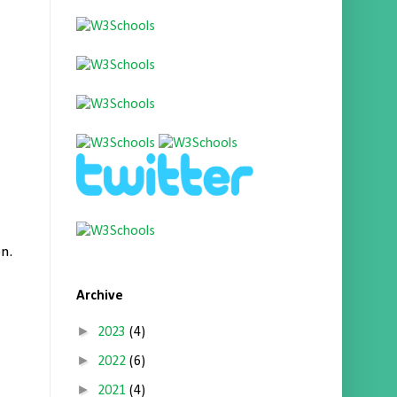
n.
Archive
►
2023
(4)
►
2022
(6)
►
2021
(4)