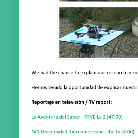
We had the chance to explain our research in ro
Hemos tenido la oportunidad de explicar nuestra
Reportaje en televisión / TV report:
La Aventura del Saber - RTVE La 2 (47:00)
NCI Universidad Iberoamericana - ibe.tv (4:00)