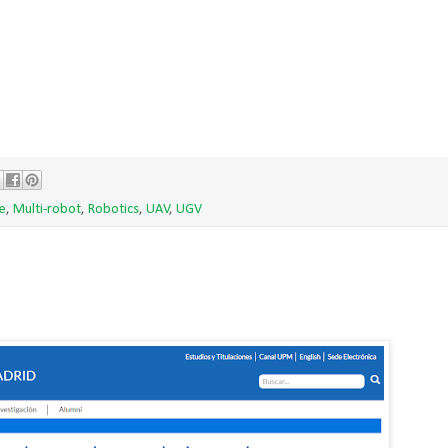
e
,
Multi-robot
,
Robotics
,
UAV
,
UGV