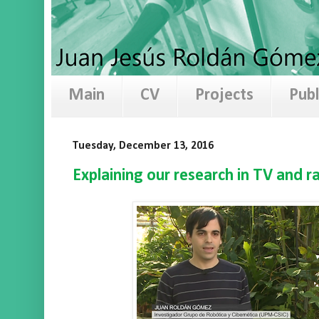
Main
CV
Projects
Publ
Tuesday, December 13, 2016
Explaining our research in TV and r