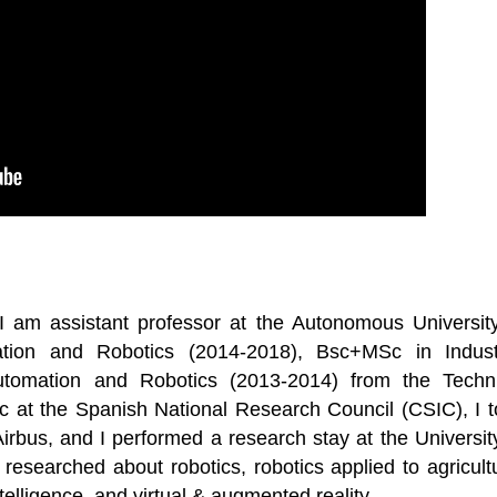
am assistant professor at the Autonomous University
ion and Robotics (2014-2018), Bsc+MSc in Industr
tomation and Robotics (2013-2014) from the Techni
oc at the Spanish National Research Council (CSIC), I 
irbus, and I performed a research stay at the Universit
researched about robotics, robotics applied to agricult
ntelligence, and virtual & augmented reality.