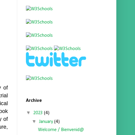
 of
ial
Archive
cal
took
▼
2023
(4)
y of
▼
January
(4)
ure,
Welcome / Bienvenid@