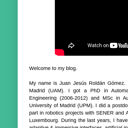
Welcome to my blog.
My name is Juan Jesús Roldán Gómez. I 
Madrid (UAM). I got a PhD in Automat
Engineering (2006-2012) and MSc in Au
University of Madrid (UPM). I did a postd
part in robotics projects with SENER and A
Luxembourg. During the last years, I have 
adaptive & immersive interfaces, artificial i