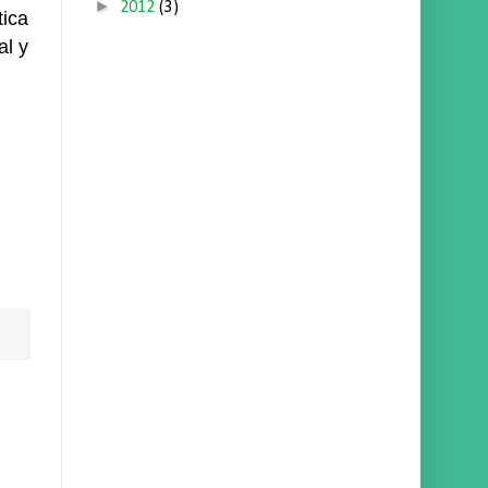
►
2012
(3)
ica
al y